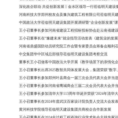
深化政企联动 共促创新发展丨金水区领导一行莅临明天建设
河南科技大学郑州校友会及豫兴建筑工程有限公司莅临明天
中国政法大学莅临明天建设集团开展调研暨“企业创新发展”
王小召董事长参加河南省建设工程招标投标协会赴云南省建
王小召董事长在“豫建未来”就业指导活动发表《建筑业的发
河南省鼎盛国防动员研究院工作会暨专家委员会筹备会顺利
中交集团华中区域总部领导莅临明天建设集团考察交流
董事长王小召做客中国政法大学开展《教学场景下的亲情化
王小召董事长出席2025数智共同体发展大会，集团荣获“数
王小召董事长参加郑州叶县商会一届三次会员代表大会并当
王小召董事长参加河南省鹰城商会三届二次会员代表大会并
王小召董事长参加清华大学113周年华诞并荣获“2024年清
王小召董事长在2024年度武汉百家设计院负责人交流大会发
黄河科技学院领导莅临明天建设集团共商校企合作新发展
王小召董事长在2024全过程工程咨询行业学术年会主持专家