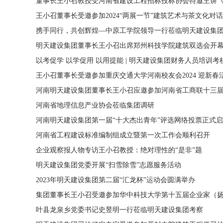
董事长王小召教授受河南省建设工程招标投标协会特邀主讲《
王小召董事长受邀参加2024“两展一节”建筑艺术与茶文化对
携手同行，共创辉煌—中原工学院领导一行莅临明天建设集
明天建设集团董事长王小召出席郑州科技学院建筑双选会开
以考促学 以学促用 以用提能 | 明天建设集团财务人员培训
王小召董事长受邀参加重庆交通大学河南校友会2024 迎新春
河南明天建设集团董事长王小召应邀参加河南省工商联十三
河南省地理信息产业协会莅临集团调研
河南明天建设集团第一届“十大杰出青年”评选网络投票正式
河南省工程建设标准编制组成立暨第一次工作会顺利召开
企业观察报人物专访王小召教授：绝对理性的“是非”题
明天建设集团党委开展“扫雪除雪”志愿服务活动
2023年明天建设集团第二届“汇龙杯”运动会圆满举办
集团董事长王小召受邀参加华中科技大学第十五届企业家（
叶县龙泉乡党委书记史昱明一行莅临明天建设集团考察