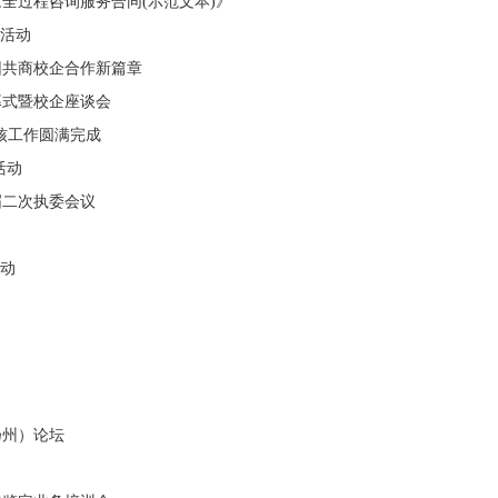
全过程咨询服务合同(示范文本)》
话活动
团共商校企合作新篇章
幕式暨校企座谈会
考核工作圆满完成
活动
届二次执委会议
启动
扬州）论坛