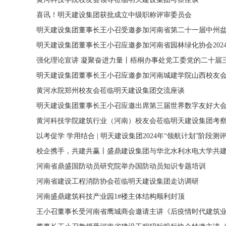
喜讯！明天建设集团获批成立中级职称评审委员会
明天建设集团董事长王小召受邀参加河南省第二十一届中州
明天建设集团董事长王小召应邀参加河南省园林绿化协会202
强化理论宣讲 凝聚奋进力量丨梧桐办事处党工委党的二十届
明天建设集团董事长王小召应邀参加河南城建学院山西校友
黄河水院郑州校友会莅临明天建设集团交流座谈
明天建设集团董事长王小召应邀出席第三届世界数字友好大
黄河科技学院建筑行业（河南）校友会莅临明天建设集团考
以考促学 学用结合 | 明天建设集团2024年“领航计划”阶段测
校企携手，共建共赢丨盛鼎建设集团与华北水利水电大学共
河南省鼎盛国防动员研究院举办国防动员知识专题培训
河南省建设工程消防协会莅临明天建设集团走访调研
河南盛鼎建筑科技产业园1#楼主体结构顺利封顶
王小召董事长受河南省鹰城商会邀请主讲《后疫情时代建筑