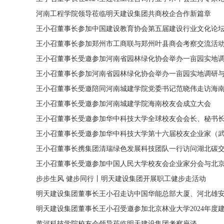
河南工程学院领导莅临明天建设集团共商校企合作新篇章
王小召董事长参加中国建设教育协会第五届建设行业文化论
王小召董事长参加郑州市工商联与郑州叶县商会考察交流活
王小召董事长受邀参加河南省园林绿化协会举办一亩园实地
王小召董事长参加河南省园林绿化协会举办一亩园实地调研
王小召董事长受邀陪同河南城建学院党委书记范晓伟走访海
王小召董事长受邀参加河南城建学院海南校友会成立大会
王小召董事长受邀参加华中科技大学全球校友会会长、秘书长会
王小召董事长受邀参加华中科技大学第十六届校友企业家（
王小召董事长携集团清瑞绿色发展科技团队一行访问湖北碳交
王小召董事长受邀参加中国人民大学校友会企业家分会与北
步步生风 健步同行丨明天建设集团开展职工健步走活动
明天建设集团董事长王小召走访中国华能总部大厦、河北雄
明天建设集团董事长王小召受邀参加北京林业大学2024年度
黄河科技学院校友会领导莅临明天建设集团考察座谈